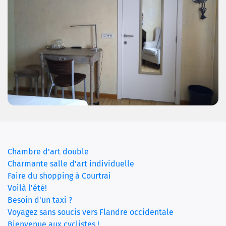
Chambre d'art double
(current)
Charmante salle d'art individuelle
Faire du shopping à Courtrai
Voilà l'été!
Besoin d'un taxi ?
Voyagez sans soucis vers Flandre occidentale
Bienvenue aux cyclistes !