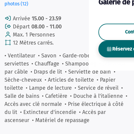
Galerie de 
photos (12)
Arrivée
15.00 - 23.59
Départ
08.00 - 11.00
Con
Max. 1 Personnes
12 Mètres carrés.
Réservez 
• Ventilateur
• Savon
• Garde-robe
• Douche
• Les
serviettes
• Chauffage
• Shampooing
• Télévision
par câble
• Draps de lit
• Serviette de bain
•
Sèche-cheveux
• Articles de toilette
• Papier
toilette
• Lampe de lecture
• Service de réveil
•
Salle de bains
• Cafetière
• Douche à l'italienne
•
Accès avec clé normale
• Prise électrique à côté
du lit
• Extincteur d'incendie
• Accès par
ascenseur
• Matériel de repassage