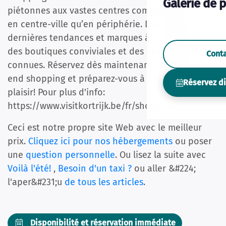
Galerie de 
piétonnes aux vastes centres commerciaux, tant
en centre-ville qu’en périphérie. Découvrez les
dernières tendances et marques à la mode dans
des boutiques conviviales et des enseignes bien
Cont
connues. Réservez dès maintenant votre week-
end shopping et préparez-vous à beaucoup de
Réservez d
plaisir! Pour plus d'info:
https://www.visitkortrijk.be/fr/shopping
Ceci est notre propre site Web avec le meilleur
prix.
Cliquez ici pour nos hébergements
ou poser
une
question personnelle
. Ou lisez la suite avec
Voilà l'été!
,
Besoin d'un taxi ?
ou aller &#224;
l'aper&#231;u
de tous les articles
.
Disponibilité et réservation immédiate